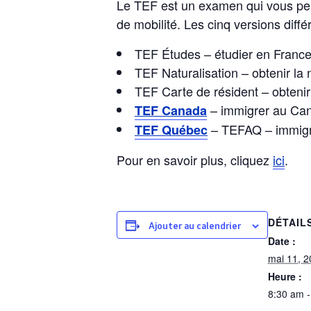
Le TEF est un examen qui vous per
de mobilité. Les cinq versions diff
TEF Études – étudier en Franc
TEF Naturalisation – obtenir la 
TEF Carte de résident – obtenir
– immigrer au Can
TEF Canada
– TEFAQ – immig
TEF Québec
Pour en savoir plus, cliquez
ici
.
DÉTAIL
Ajouter au calendrier
Date :
mai 11, 
Heure :
8:30 am -