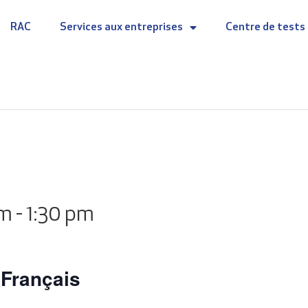
RAC
Services aux entreprises
Centre de tests
am
-
1:30 pm
 Français