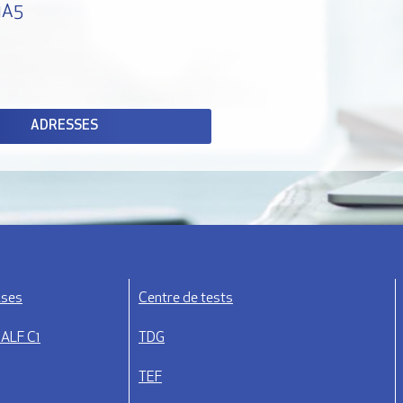
1A5
ADRESSES
ises
Centre de tests
DALF C1
TDG
TEF