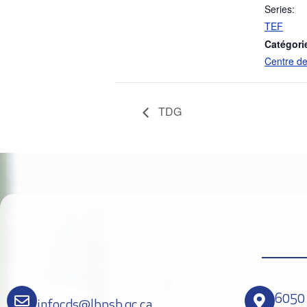
Series:
TEF
Catégori
Centre de
TDG
6050 
infocds@lbpsb.qc.ca