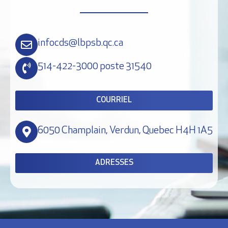
infocds@lbpsb.qc.ca
514-422-3000 poste 31540
COURRIEL
6050 Champlain, Verdun, Quebec H4H 1A5
ADRESSES